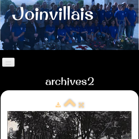
Joinvillais
Accueil
archives2
Contact
Présentation
Historique
Histoire des Joinvillais
Valeurs