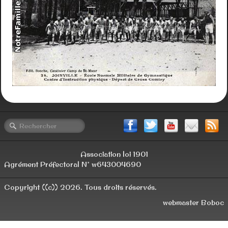
Presse
Paris 2024
Ravivage Flamme
Rallye Citoyen
Janus National
Cross Ecoles
Réunions CA
Association loi 1901
AG
Agrément Préfectoral N° w643004690
Congrès National
Copyright ((c)) 2026. Tous droits réservés.
Décès
webmaster Boboc
Vidéos