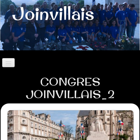
Joinvillais
Accueil
CONGRES
Contact
JOINVILLAIS_2
Présentation
Historique
Histoire des Joinvillais
Valeurs