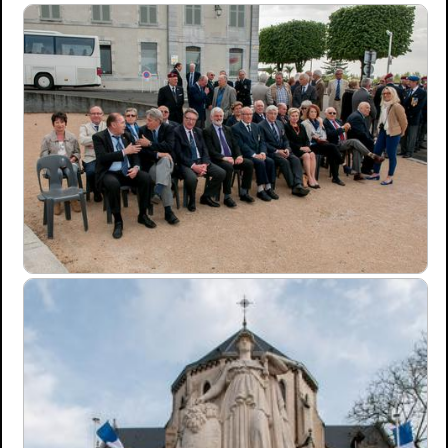
Photos
▼
Sortie Joinvillaise
Agadir