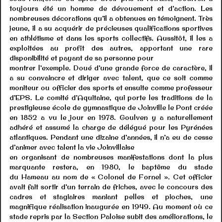
toujours été un homme de dévouement et d’action. Les
nombreuses décorations qu’il a obtenues en témoignent. Très
jeune, il a su acquérir de précieuses qualifications sportives
en athlétisme et dans les sports collectifs. Aussitôt, il les a
exploitées au profit des autres, apportant une rare
disponibilité et payant de sa personne pour
montrer l’exemple. Doué d’une grande force de caractère, il
a su convaincre et diriger avec talent, que ce soit comme
moniteur ou officier des sports et ensuite comme professeur
d’EPS. Le comité d’Aquitaine, qui porte les traditions de la
prestigieuse école de gymnastique de Joinville le Pont créée
en 1852 a vu le jour en 1978. Goulven y a naturellement
adhéré et assumé la charge de délégué pour les Pyrénées
atlantiques. Pendant une dizaine d’années, il n’a eu de cesse
d’animer avec talent la vie Joinvillaise
en organisant de nombreuses manifestations dont la plus
marquante restera, en 1980, le baptême du stade
du Hameau au nom de « Colonel de Fornel ». Cet officier
avait fait sortir d’un terrain de friches, avec le concours des
cadres et stagiaires maniant pelles et pioches, une
magnifique réalisation inaugurée en 1949. Au moment où ce
stade repris par la Section Paloise subit des améliorations, le