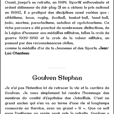
Ouest, jusqu'à sa retraite, en 1984. Sportif enthousiaste et
ardent défenseur du fair-play (il en a obtenu le prix national
en 1999), il a pratiqué des disciplines aussi variées que :
athlétisme, boxe, rugby, football, basket-ball, hand-ball,
judo, escrime, parachutisme, natation et cyclotourisme. Ce
riche parcours a été ponctué de nombreuses distinctions, de
la Légion d'honneur aux médailles militaires, telles la croix de
guerre 1939-1945 et la croix de la valeur militaire, en
passant par des reconnaissances civiles,
comme la médaille d'or de ta Jeunesse et des Sports.
Jean-
Luc Chanteau
Goulven Stephan
Je n’ai pas l’intention ici de retracer la vie et la carrière de
Goulven. Je veux simplement lui rendre l’hommage des
membres du comité d’Aquitaine des Joinvillais. C’est un
grand ancien qui s’en va au terme d’une vie si longtemps
consacrée au Service, avec un grand « S ». Que ce soit
sous l’uniforme ou après avoir pris la retraite, Goulven a