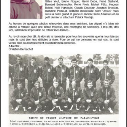
Presse
Paris 2024
Ravivage Flamme
Rallye Citoyen
Janus National
Cross Ecoles
Réunions CA
AG
Congrès National
Décès
Vidéos