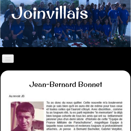
Joinvillais
Accueil
Contact
Jean-Bernard Bonnet
Présentation
Historique
Histoire des Joinvillais
Valeurs