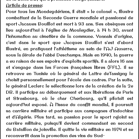
Article de presse
:
Pour tous les Mondeydériens, il était « le colonel », illustre
combattant de la Seconde Guerre mondiale et passionné de
sport Jacaues Bouillot est mort à 93 ans. Ses obsèques ont
lieu aujourd'hui à l'église de Mouleydier, à 14 h 30, avant
l'inhumation au cimetière de la commune. Yonnais d'origine,
c'est dans le sport que Jacques Bouillot s'est d'abord
illustré, en pratiquant l'athlétisme au sein de l'AJ Auxerre,
sous la férule de l'abbé Deschamps. Mais en 1940, la guerre
a eu raison de ses espoirs d'exploits sportifs. Il a alors 16 ans
et s'engage dans les Forces françaises libres (FFL). Il se
retrouve en Tunisie où le général de Lattre deTassigny le
choisit personnellement pour l'école des cadres. Par la suite,
le général Leclerc le sélectionne lors de la création de la 2e
DB. II participe au débarquement et aux libérations de Paris
et Strasbourg, où le char Cherbourg, qu'il pilotait est
aujourd'hui exposé. À l'issue du conflit mondial, il poursuit
sa carrière militaire et participe aux campagnes d'Indochine
et d'Algérie. Plus tard, sa passion pour le sport rejoint sa
carrière militaire, puisqu'il devient commandant en second
du Bataillon de joinville. Il quitte la vie militaire en 1974 et se
reconvertit dans la promotion des vins du Sud-