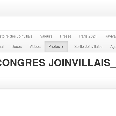
stoire des Joinvillais
Valeurs
Presse
Paris 2024
Raviv
nal
Décès
Vidéos
Photos
Sortie Joinvillaise
Aga
▼
CONGRES JOINVILLAIS_