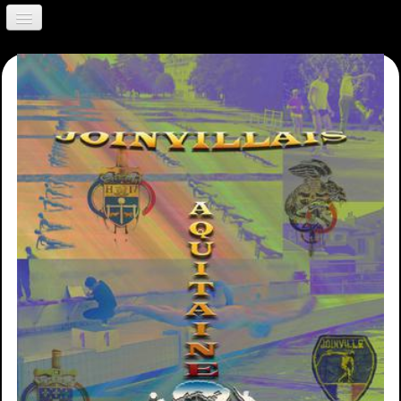
Accueil
Contact
Présentation
Historique
Histoire des Joinvillais
Valeurs
Presse
Paris 2024
Ravivage Flamme
Rallye Citoyen