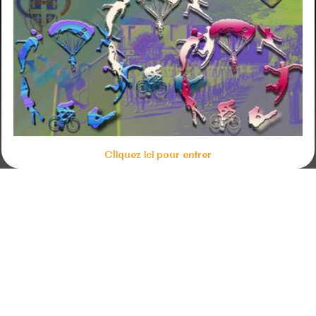
Janus National
Cross Ecoles
Réunions CA
AG
Congrès National
Décès
Cliquez ici pour entrer
Vidéos
Photos
▼
Sortie Joinvillaise
Agadir